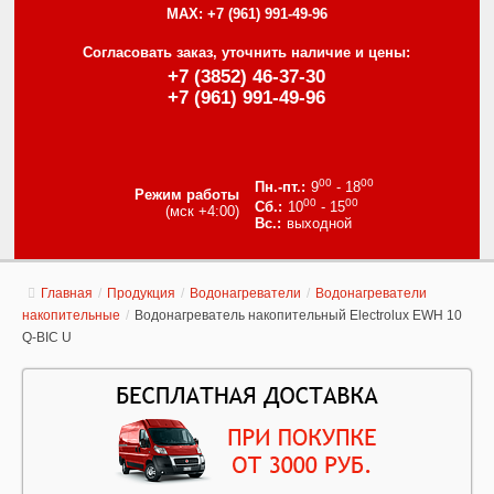
MAX:
+7 (961) 991-49-96
Согласовать заказ, уточнить наличие и цены:
+7 (3852) 46-37-30
+7 (961) 991-49-96
00
00
9
- 18
Режим работы
00
00
10
- 15
(мск +4:00)
выходной
Главная
/
Продукция
/
Водонагреватели
/
Водонагреватели
накопительные
/
Водонагреватель накопительный Electrolux EWH 10
Q-BIC U