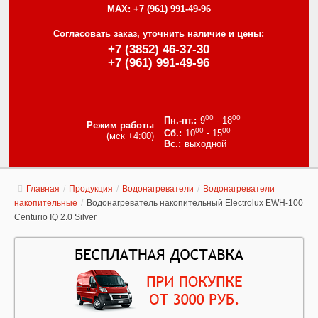
MAX:
+7 (961) 991-49-96
Согласовать заказ, уточнить наличие и цены:
+7 (3852) 46-37-30
+7 (961) 991-49-96
00
00
9
- 18
Режим работы
00
00
10
- 15
(мск +4:00)
выходной
Главная
/
Продукция
/
Водонагреватели
/
Водонагреватели
накопительные
/
Водонагреватель накопительный Electrolux EWH-100
Centurio IQ 2.0 Silver