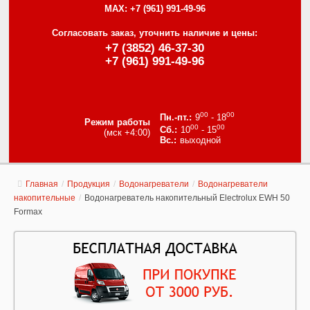
MAX:
+7 (961) 991-49-96
Согласовать заказ, уточнить наличие и цены:
+7 (3852) 46-37-30
+7 (961) 991-49-96
00
00
9
- 18
Режим работы
00
00
10
- 15
(мск +4:00)
выходной
Главная
/
Продукция
/
Водонагреватели
/
Водонагреватели
накопительные
/
Водонагреватель накопительный Electrolux EWH 50
Formax