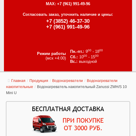
MAX:
+7 (961) 991-49-96
Согласовать заказ, уточнить наличие и цены:
+7 (3852) 46-37-30
+7 (961) 991-49-96
00
00
9
- 18
Режим работы
00
00
10
- 15
(мск +4:00)
выходной
Главная
/
Продукция
/
Водонагреватели
/
Водонагреватели
накопительные
/
Водонагреватель накопительный Zanussi ZWH/S 10
Mini U