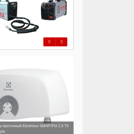
Предыдущий
Следующий
 проточный Electrolux SMARTFIX 2.0 TS
душ