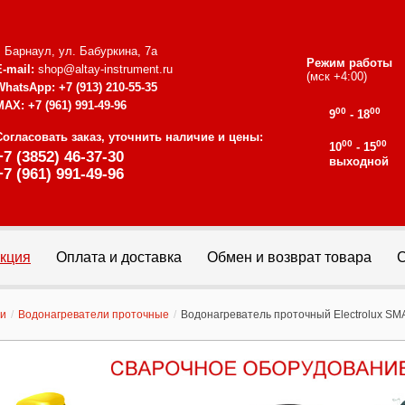
г. Барнаул, ул. Бабуркина, 7а
Режим работы
E-mail:
shop@altay-instrument.ru
(мск +4:00)
WhatsApp:
+7 (913) 210-55-35
MAX:
+7 (961) 991-49-96
00
00
9
- 18
Согласовать заказ, уточнить наличие и цены:
00
00
10
- 15
+7 (3852) 46-37-30
выходной
+7 (961) 991-49-96
кция
Оплата и доставка
Обмен и возврат товара
С
ли
/
Водонагреватели проточные
/
Водонагреватель проточный Electrolux SMA