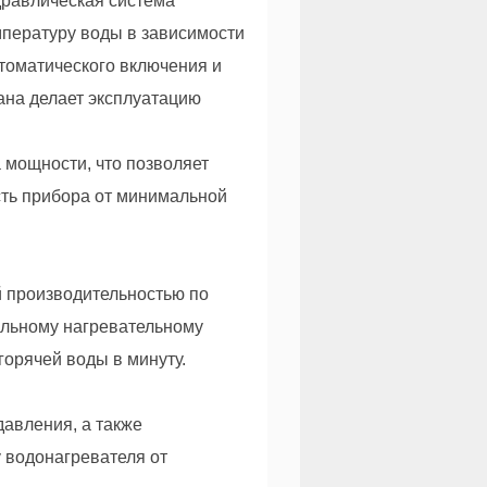
идравлическая система
мпературу воды в зависимости
втоматического включения и
ана делает эксплуатацию
а мощности, что позволяет
сть прибора от минимальной
ой производительностью по
альному нагревательному
горячей воды в минуту.
давления, а также
 водонагревателя от