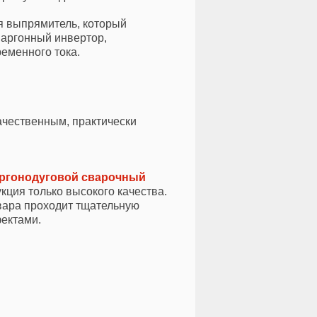
я выпрямитель, который
 аргонный инвертор,
еменного тока.
ачественным, практически
аргонодуговой сварочный
ция только высокого качества.
вара проходит тщательную
фектами.