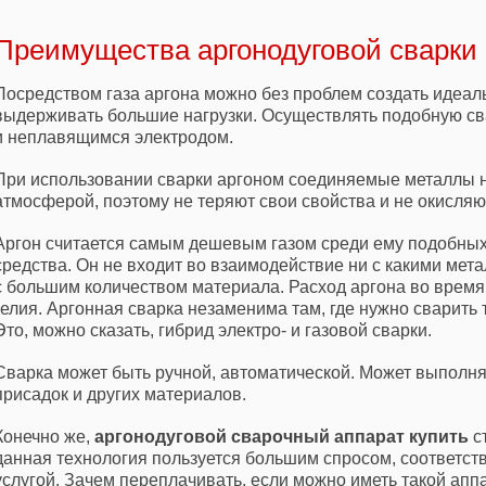
Преимущества аргонодуговой сварки
Посредством газа аргона можно без проблем создать идеа
выдерживать большие нагрузки. Осуществлять подобную св
и неплавящимся электродом.
При использовании сварки аргоном соединяемые металлы н
атмосферой, поэтому не теряют свои свойства и не окисляю
Аргон считается самым дешевым газом среди ему подобных,
средства. Он не входит во взаимодействие ни с какими мет
с большим количеством материала. Расход аргона во время
гелия. Аргонная сварка незаменима там, где нужно сварит
Это, можно сказать, гибрид электро- и газовой сварки.
Сварка может быть ручной, автоматической. Может выполн
присадок и других материалов.
Конечно же,
аргонодуговой сварочный аппарат купить
ст
данная технология пользуется большим спросом, соответств
услугой. Зачем переплачивать, если можно иметь такой аппа