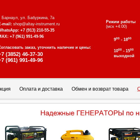
г. Барнаул, ул. Бабуркина, 7а
Режим работы
E-mail:
shop@altay-instrument.ru
(мск +4:00)
WhatsApp:
+7 (913) 210-55-35
MAX:
+7 (961) 991-49-96
00
00
9
- 18
Согласовать заказ, уточнить наличие и цены:
00
00
10
- 15
+7 (3852) 46-37-30
выходной
+7 (961) 991-49-96
кция
Оплата и доставка
Обмен и возврат товара
С